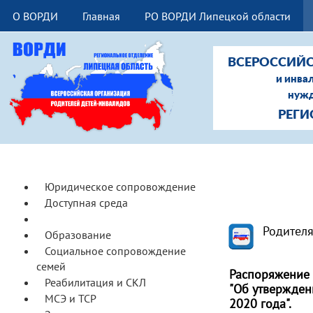
О ВОРДИ
Главная
РО ВОРДИ Липецкой области
ВСЕРОССИЙС
и инва
нужд
РЕГИ
Юридическое сопровождение
Доступная среда
Ранняя помощь
Родител
Образование
Социальное сопровождение
семей
Распоряжение 
Реабилитация и СКЛ
"Об утвержден
МСЭ и ТСР
2020 года".