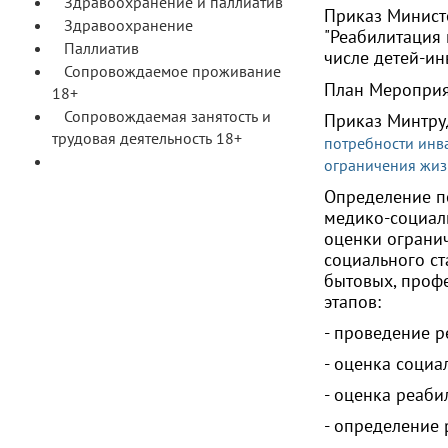
Здравоохранение и паллиатив
Приказ Министе
Здравоохранение
"Реабилитация 
Паллиатив
числе детей-и
Сопровождаемое проживание
План Мероприя
18+
Сопровождаемая занятость и
Приказ Минтру
трудовая деятельность 18+
потребности инв
Адаптивная физкультура и
ограничения жиз
спорт
Определение п
медико-социал
оценки ограни
социального ст
бытовых, проф
этапов:
- проведение 
- оценка социал
- оценка реаби
- определение