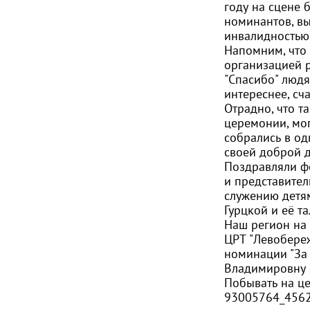
году на сцене 
номинантов, вы
инвалидностью 
Напомним, что 
организацией р
"Спасибо" людя
интереснее, сч
Отрадно, что т
церемонии, мог
собрались в од
своей доброй д
Поздравляли ф
и представител
служению детя
Гурцкой и её т
Наш регион на
ЦРТ "Левобере
номинации "За 
Владимировну 
Побывать на ц
93005764_45624