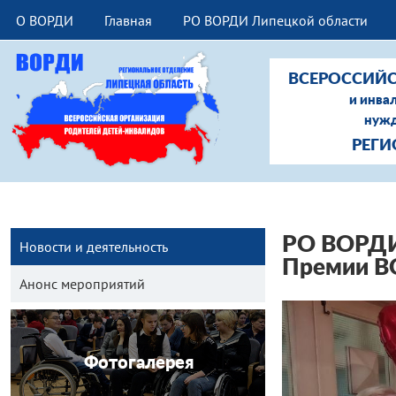
О ВОРДИ
Главная
РО ВОРДИ Липецкой области
ВСЕРОССИЙС
и инва
нужд
РЕГИ
РО ВОРДИ
Новости и деятельность
Премии В
Анонс мероприятий
Фотогалерея